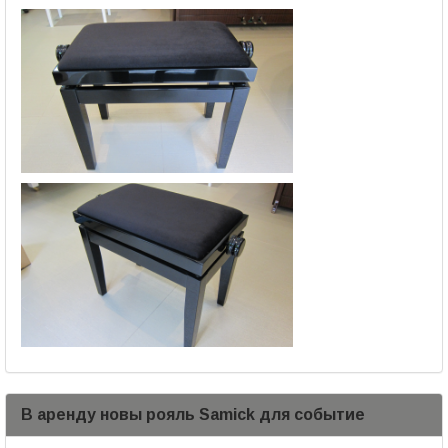
В аренду новы рояль Samick для событие