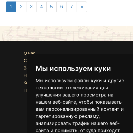
1
2
3
4
5
6
7
»
O нас
Сервисы
Мы используем куки
Вопросы и ответы
Новости
Мы используем файлы куки и другие
Контакты
технологии отслеживания для
Политика конфиденциальности
улучшения вашего просмотра на
нашем веб-сайте, чтобы показывать
вам персонализированный контент и
таргетированную рекламу,
анализировать трафик нашего веб-
сайта и понимать, откуда приходят