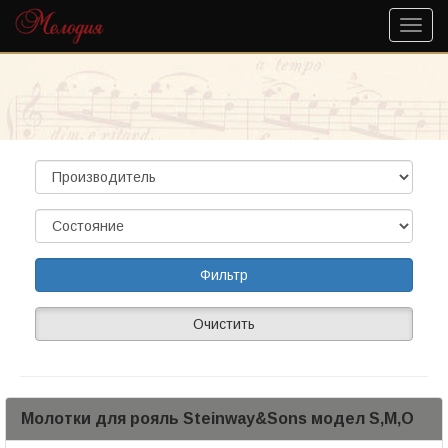
Очистить
Молотки для рояль Steinway&Sons модел S,M,O