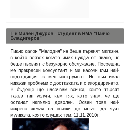
Г-н Милен Джуров - студент в НМА "Панчо
Владигеров"
Пиано салон ''Мелодия" не беше първият магазин,
в който влязох когато имах нужда от пиано, но
беше първият с безукорно обслужване. Посрещна
ме прекрасен консултант и ме насочи към най-
подходящия за мен инструмент. Не съм имал
никакви проблеми с доставката и с акордирането.
В бъдеще ще насочвам всички, които търсят
такъв тип услуги, към тях, като знам, че ще
останат напълно доволни. Освен това най-
искрено желая на всички да могат да чуят
музиката, която слушах там. 11.11.2010г.