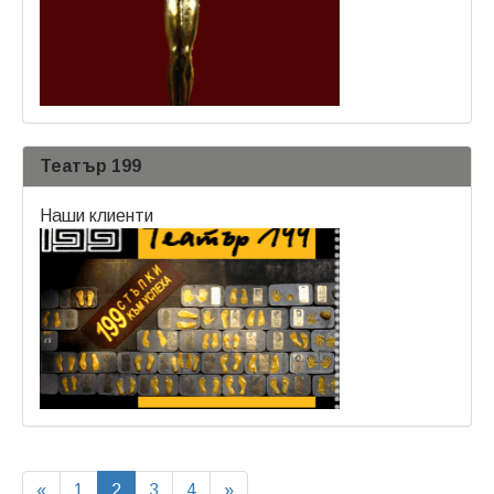
Театър 199
Наши клиенти
«
1
2
3
4
»