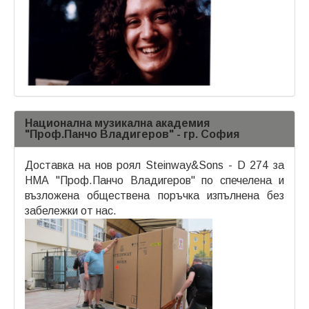
Национална музикална академия
"Проф.Панчо Владигеров" - гр. София
Доставка на нов роял Steinway&Sons - D 274 за
НМА "Проф.Панчо Владигеров" по спечелена и
възложена обществена поръчка изпълнена без
забележки от нас.