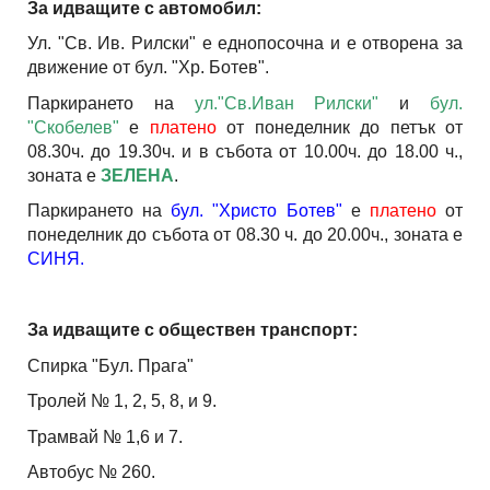
За идващите с автомобил:
Ул. "Св. Ив. Рилски" е еднопосочна и е отворена за
движение от бул. "Хр. Ботев".
Паркирането на
ул."Св.Иван Рилски"
и
бул.
"Скобелев"
е
платено
от понеделник до петък от
08.30ч. до 19.30ч. и в събота от 10.00ч. до 18.00 ч.,
зоната е
ЗЕЛЕНА
.
Паркирането на
бул. "Христо Ботев"
е
платено
от
понеделник до събота от 08.30 ч. до 20.00ч., зоната е
СИНЯ.
За идващите с обществен транспорт:
Спирка "Бул. Прага"
Тролей № 1, 2, 5, 8, и 9.
Трамвай № 1,6 и 7.
Автобус № 260.