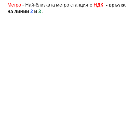
Метро
- Най-близката метро станция е
НДК
- връзка
на линии
2
и
3
.