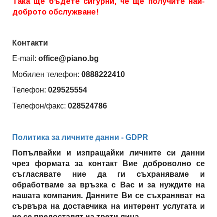
Така ще бъдете сигурни, че ще получите най-
доброто обслужване!
Контакти
E-mail:
office@piano.bg
Мобилен телефон:
0888222410
Телефон:
029525554
Телефон/факс:
028524786
Политика за личните данни - GDPR
Попълвайки и изпращайки личните си данни
чрез формата за контакт Вие доброволно се
съгласявате ние да ги съхраняваме и
обработваме за връзка с Вас и за нуждите на
нашата компания. Данните Ви се съхраняват на
сървъра на доставчика на интерент услугата и
не се предоставят на трети лица.