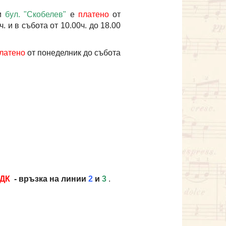
и
бул. "Скобелев"
е
платено
от
. и в събота от 10.00ч. до 18.00
латено
от понеделник до събота
:
ДК
- връзка на линии
2
и
3
.