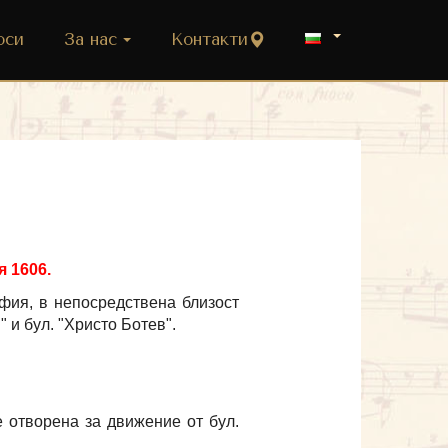
оси
За нас
Контакти
я 1606.
фия, в непосредствена близост
 и бул. "Христо Ботев".
е отворена за движение от бул.