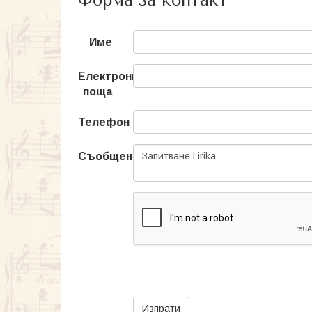
Форма за контакт
Име
Електронна
поща
Телефон
Съобщение