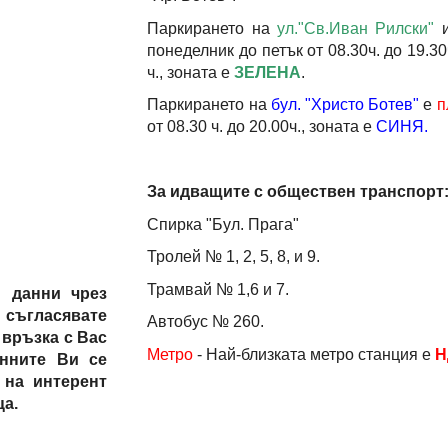
Паркирането на
ул."Св.Иван Рилски"
понеделник до петък от 08.30ч. до 19.30ч
ч., зоната е
ЗЕЛЕНА
.
Паркирането на
бул. "Христо Ботев"
е
п
от 08.30 ч. до 20.00ч., зоната е
СИНЯ.
За идващите с обществен транспорт
Спирка "Бул. Прага"
Тролей № 1, 2, 5, 8, и 9.
Трамвай № 1,6 и 7.
 данни чрез
 съгласявате
Автобус № 260.
 връзка с Вас
Метро
- Най-близката метро станция е
Н
анните Ви се
 на интерент
ца.