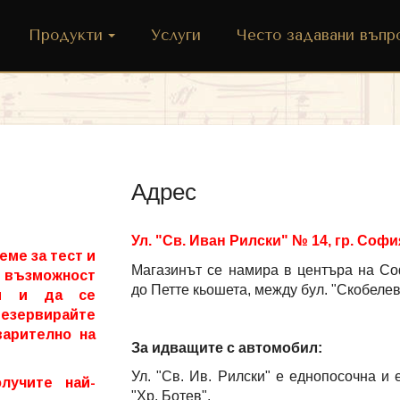
Продукти
Услуги
Често задавани въпр
Адрес
Ул. "Св. Иван Рилски" № 14, гр. Софи
еме за тест и
Магазинът се намира в центъра на Со
е възможност
до Петте кьошета, между бул. "Скобелев"
ти и да се
резервирайте
арително на
За идващите с автомобил:
Ул. "Св. Ив. Рилски" е еднопосочна и 
лучите най-
"Хр. Ботев".