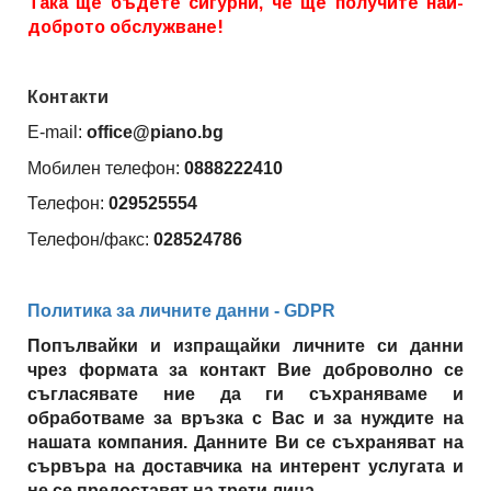
Така ще бъдете сигурни, че ще получите най-
доброто обслужване!
Контакти
E-mail:
office@piano.bg
Мобилен телефон:
0888222410
Телефон:
029525554
Телефон/факс:
028524786
Политика за личните данни - GDPR
Попълвайки и изпращайки личните си данни
чрез формата за контакт Вие доброволно се
съгласявате ние да ги съхраняваме и
обработваме за връзка с Вас и за нуждите на
нашата компания. Данните Ви се съхраняват на
сървъра на доставчика на интерент услугата и
не се предоставят на трети лица.