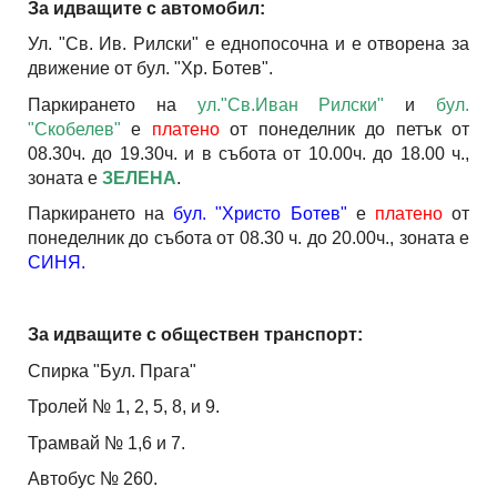
За идващите с автомобил:
Ул. "Св. Ив. Рилски" е еднопосочна и е отворена за
движение от бул. "Хр. Ботев".
Паркирането на
ул."Св.Иван Рилски"
и
бул.
"Скобелев"
е
платено
от понеделник до петък от
08.30ч. до 19.30ч. и в събота от 10.00ч. до 18.00 ч.,
зоната е
ЗЕЛЕНА
.
Паркирането на
бул. "Христо Ботев"
е
платено
от
понеделник до събота от 08.30 ч. до 20.00ч., зоната е
СИНЯ.
За идващите с обществен транспорт:
Спирка "Бул. Прага"
Тролей № 1, 2, 5, 8, и 9.
Трамвай № 1,6 и 7.
Автобус № 260.