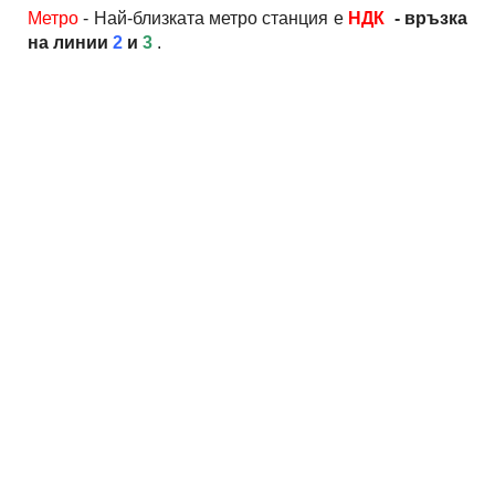
Метро
- Най-близката метро станция е
НДК
- връзка
на линии
2
и
3
.